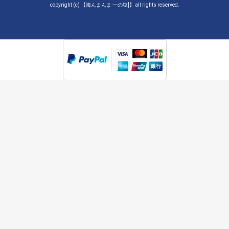
copyright (c) 【海んまんま 一の塩]】 all rights reserved.