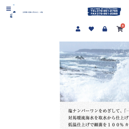
【海んまんま 一の塩]】
0