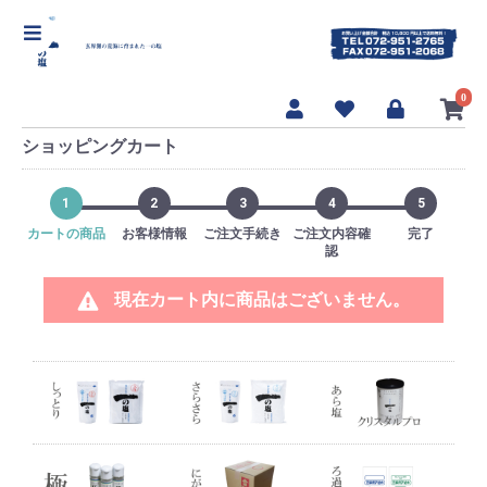
【海んまんま 一の塩]】
0
ショッピングカート
1
2
3
4
5
カートの商品
お客様情報
ご注文手続き
ご注文内容確
完了
認
現在カート内に商品はございません。